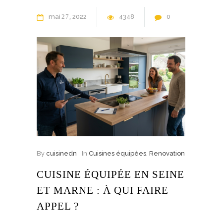
mai
27
2022
4348
0
By
cuisinedn
In
Cuisines équipées
,
Renovation
CUISINE ÉQUIPÉE EN SEINE
ET MARNE : À QUI FAIRE
APPEL ?