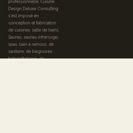
professionnelle, Cuisine
Design Deluxe Consulting
s'est imposé en
conception et fabrication
de cuisines, salle de bains,
Saunas, saunas infrarouge,
spas, bain à remous, de
sanitaire, de baignoires
balnéothérapie, de
hammam et jacuzzi et tout
travaux de rénovation
générale et d'agencement
intérieur.
NOS SERVICES
CONTACT
Rénovation intérieur
+33 6 51 63 48 17
Cuisine équipée
contact@cuisine-design-